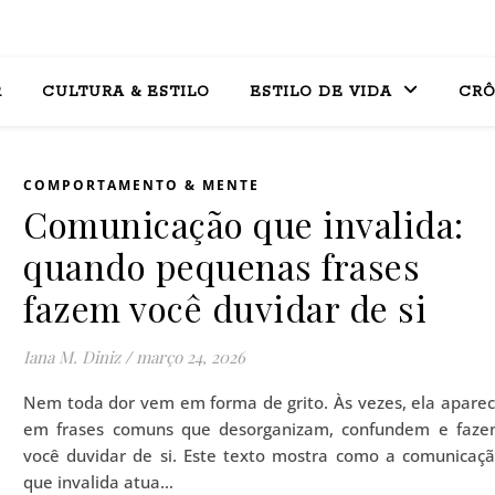
R
CULTURA & ESTILO
ESTILO DE VIDA
CRÔ
COMPORTAMENTO & MENTE
Comunicação que invalida:
quando pequenas frases
fazem você duvidar de si
Iana M. Diniz
/
março 24, 2026
Nem toda dor vem em forma de grito. Às vezes, ela apare
em frases comuns que desorganizam, confundem e faz
você duvidar de si. Este texto mostra como a comunicaç
que invalida atua…