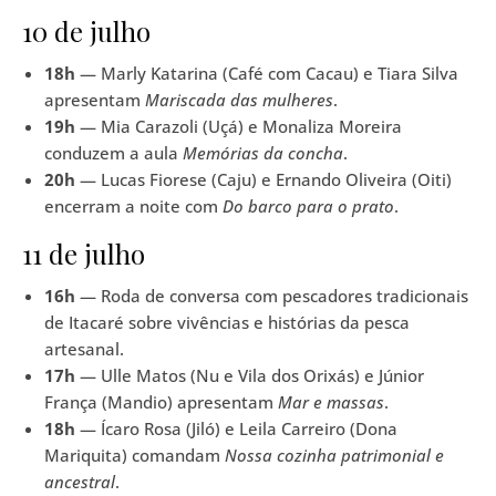
10 de julho
18h
— Marly Katarina (Café com Cacau) e Tiara Silva
apresentam
Mariscada das mulheres
.
19h
— Mia Carazoli (Uçá) e Monaliza Moreira
conduzem a aula
Memórias da concha
.
20h
— Lucas Fiorese (Caju) e Ernando Oliveira (Oiti)
encerram a noite com
Do barco para o prato
.
11 de julho
16h
— Roda de conversa com pescadores tradicionais
de Itacaré sobre vivências e histórias da pesca
artesanal.
17h
— Ulle Matos (Nu e Vila dos Orixás) e Júnior
França (Mandio) apresentam
Mar e massas
.
18h
— Ícaro Rosa (Jiló) e Leila Carreiro (Dona
Mariquita) comandam
Nossa cozinha patrimonial e
ancestral
.