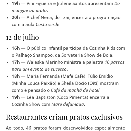
19h
— Vini Figueira e Jitilene Santos apresentam
Do
mangue ao prato
.
20h
— A chef Nena, do Txai, encerra a programação
com a aula
Costa verde
.
12 de julho
16h
— O público infantil participa da Cozinha Kids com
o Palhaço Shampoo, da Sorveteria Show de Bola.
17h
— Waleska Marinho ministra a palestra
10 passos
para um evento de sucesso
.
18h
— Maria Fernanda (Mafê Café), Túlio Emídio
(Minha Louca Paixão) e Sheila Dócio (Oiti) mostram
como é pensado o
Café da manhã de hotel
.
19h
— Léa Baptiston (Coco Pimenta) encerra a
Cozinha Show com
Maré defumada
.
Restaurantes criam pratos exclusivos
Ao todo, 46 pratos foram desenvolvidos especialmente