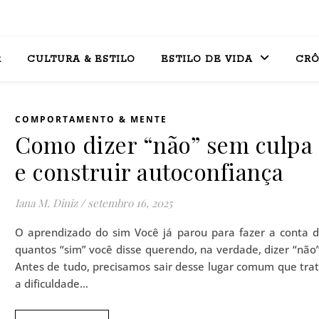
R
CULTURA & ESTILO
ESTILO DE VIDA
CRÔ
COMPORTAMENTO & MENTE
Como dizer “não” sem culpa
e construir autoconfiança
Iana M. Diniz
/
setembro 16, 2025
O aprendizado do sim Você já parou para fazer a conta 
quantos “sim” você disse querendo, na verdade, dizer “não
Antes de tudo, precisamos sair desse lugar comum que tra
a dificuldade…