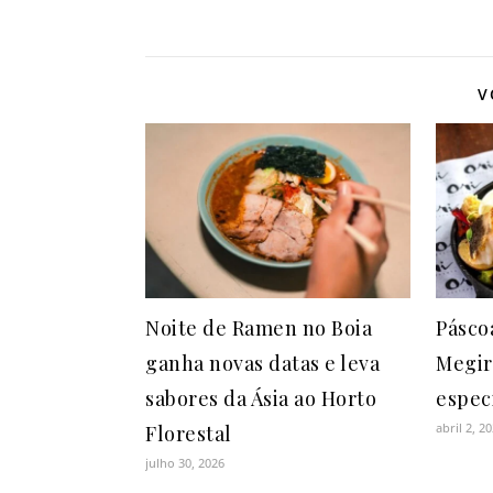
V
Noite de Ramen no Boia
Pásco
ganha novas datas e leva
Megir
sabores da Ásia ao Horto
espec
abril 2, 2
Florestal
julho 30, 2026