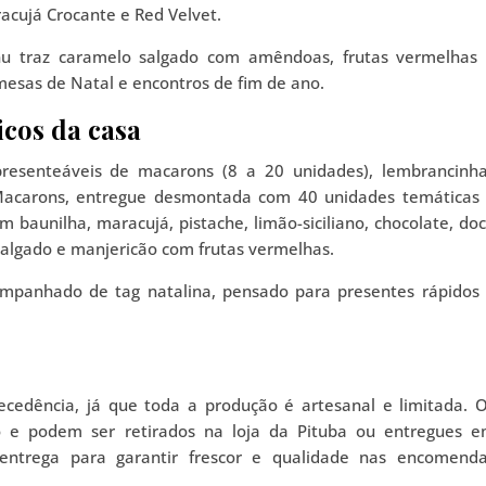
acujá Crocante e Red Velvet.
nu traz caramelo salgado com amêndoas, frutas vermelhas
mesas de Natal e encontros de fim de ano.
icos da casa
presenteáveis de macarons (8 a 20 unidades), lembrancinh
 Macarons, entregue desmontada com 40 unidades temáticas
 baunilha, maracujá, pistache, limão-siciliano, chocolate, do
 salgado e manjericão com frutas vermelhas.
mpanhado de tag natalina, pensado para presentes rápidos
edência, já que toda a produção é artesanal e limitada. 
 e podem ser retirados na loja da Pituba ou entregues 
-entrega para garantir frescor e qualidade nas encomend