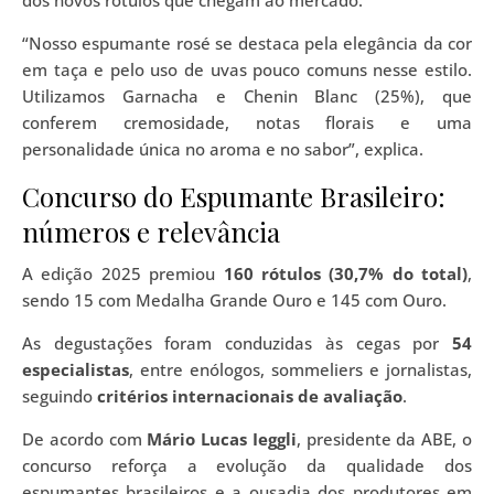
dos novos rótulos que chegam ao mercado:
“Nosso espumante rosé se destaca pela elegância da cor
em taça e pelo uso de uvas pouco comuns nesse estilo.
Utilizamos Garnacha e Chenin Blanc (25%), que
conferem cremosidade, notas florais e uma
personalidade única no aroma e no sabor”, explica.
Concurso do Espumante Brasileiro:
números e relevância
A edição 2025 premiou
160 rótulos (30,7% do total)
,
sendo 15 com Medalha Grande Ouro e 145 com Ouro.
As degustações foram conduzidas às cegas por
54
especialistas
, entre enólogos, sommeliers e jornalistas,
seguindo
critérios internacionais de avaliação
.
De acordo com
Mário Lucas Ieggli
, presidente da ABE, o
concurso reforça a evolução da qualidade dos
espumantes brasileiros e a ousadia dos produtores em