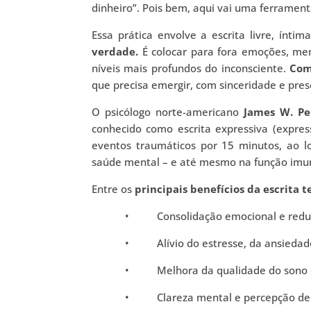
dinheiro”. Pois bem, aqui vai uma ferrame
Essa prática envolve a escrita livre, ínti
verdade.
É colocar para fora emoções, me
níveis mais profundos do inconsciente.
Com
que precisa emergir, com sinceridade e pres
O psicólogo norte-americano
James W. P
conhecido como escrita expressiva (expres
eventos traumáticos por 15 minutos, ao lo
saúde mental – e até mesmo na função imun
Entre os
principais benefícios da escrita 
• Consolidação emocional e reduçã
• Alívio do estresse, da ansiedade 
• Melhora da qualidade do sono e 
• Clareza mental e percepção de pa