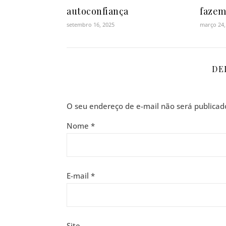
autoconfiança
fazem
setembro 16, 2025
março 24,
DE
O seu endereço de e-mail não será publicad
Nome
*
E-mail
*
Site