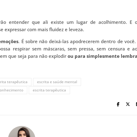
o entender que ali existe um lugar de acolhimento. E 
e expressar com mais fluidez e leveza.
 emoções
. É sobre não deixá-las apodrecerem dentro de você.
possa respirar sem máscaras, sem pressa, sem censura e a
 Nem que seja para não explodir
ou para simplesmente lembr
rita terapêutica
escrita e saúde mental
oconhecimento
escrita terapêutica