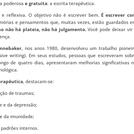
nta poderosa
e gratuita
: a escrita terapêutica.
ma e reflexiva. O objetivo não é escrever bem.
É escrever c
mórias e pensamentos que, muitas vezes, estão guardados 
o não há plateia, não há julgamento.
Você pode deixar vir
ença.
ennebaker
, nos anos 1980, desenvolveu um trabalho pionei
sive writing). Em seus estudos, pessoas que escreveram sob
ngo de quatro dias, apresentaram melhorias significativas 
ológica.
terapêutica
, destacam-se:
o de traumas;
e da depressão;
da imunidade;
drões internos.