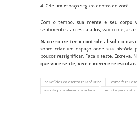
4. Crie um espaço seguro dentro de você.
Com o tempo, sua mente e seu corpo vã
sentimentos, antes calados, vão começar a s
Não é sobre ter o controle absoluto das
sobre criar um espaço onde sua história 
poucos ressignificar. Faça o teste. Escreva.
que você sente, vive e merece se escutar.
benefícios da escrita terapêutica
como fazer esc
escrita para aliviar ansiedade
escrita para aut