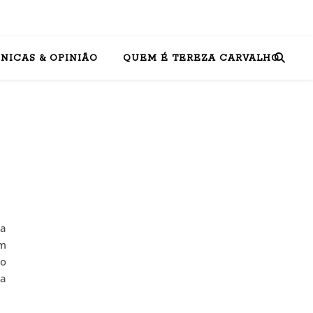
NICAS & OPINIÃO
QUEM É TEREZA CARVALHO
sa
um
o
 a