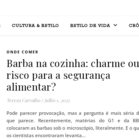
R
CULTURA & ESTILO
ESTILO DE VIDA
CRÔ
ONDE COMER
Barba na cozinha: charme o
risco para a segurança
alimentar?
Tereza Carvalho
/
julho 1, 2025
Pode parecer provocação, mas a pergunta é mais séria 
que parece. Recentemente, matérias do G1 e da B
colocaram as barbas sob o microscópio, literalmente. E o q
os cientistas encontraram levanta…