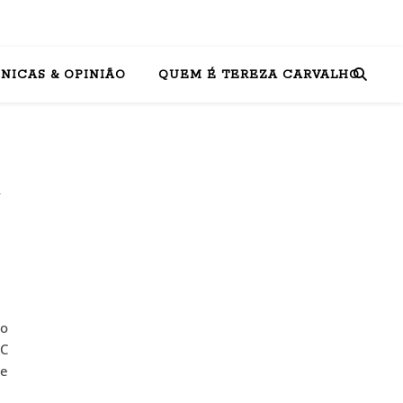
NICAS & OPINIÃO
QUEM É TEREZA CARVALHO
u
do
BC
ue