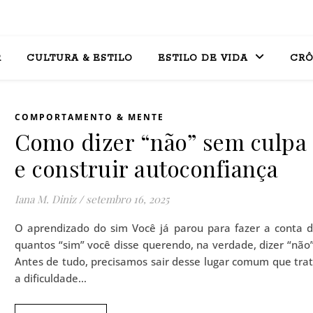
R
CULTURA & ESTILO
ESTILO DE VIDA
CRÔ
COMPORTAMENTO & MENTE
Como dizer “não” sem culpa
e construir autoconfiança
Iana M. Diniz
/
setembro 16, 2025
O aprendizado do sim Você já parou para fazer a conta 
quantos “sim” você disse querendo, na verdade, dizer “não
Antes de tudo, precisamos sair desse lugar comum que tra
a dificuldade…