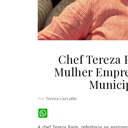
Chef Tereza 
Mulher Empr
Munici
Por
Tereza Carvalho
WhatsApp
A chef Tereza Paim, referência na gastro