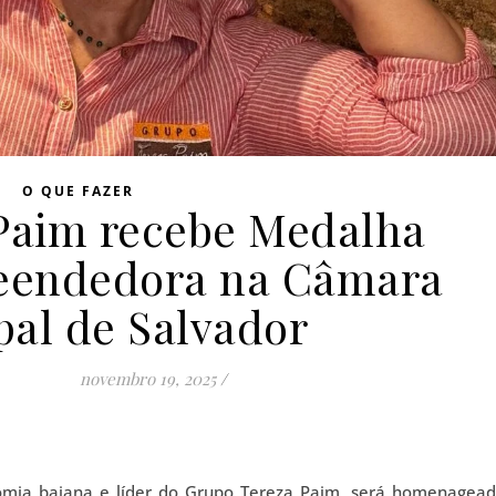
O QUE FAZER
Paim recebe Medalha
eendedora na Câmara
pal de Salvador
novembro 19, 2025
/
nomia baiana e líder do Grupo Tereza Paim, será homenagea