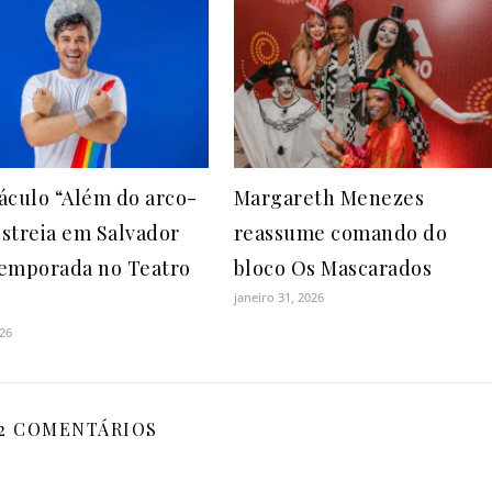
áculo “Além do arco-
Margareth Menezes
 estreia em Salvador
reassume comando do
emporada no Teatro
bloco Os Mascarados
janeiro 31, 2026
026
2 COMENTÁRIOS