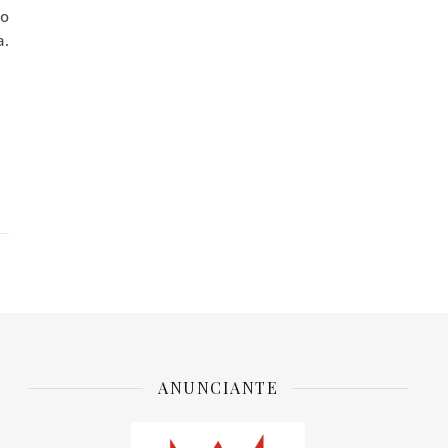
to
a.
ANUNCIANTE