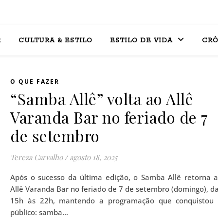
R
CULTURA & ESTILO
ESTILO DE VIDA
CRÔ
O QUE FAZER
“Samba Allê” volta ao Allê
Varanda Bar no feriado de 7
de setembro
Tereza Carvalho
/
agosto 18, 2025
Após o sucesso da última edição, o Samba Allê retorna 
Allê Varanda Bar no feriado de 7 de setembro (domingo), d
15h às 22h, mantendo a programação que conquistou
público: samba…