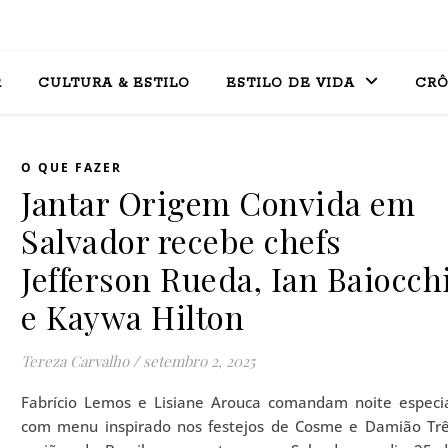
R
CULTURA & ESTILO
ESTILO DE VIDA
CRÔ
O QUE FAZER
Jantar Origem Convida em
Salvador recebe chefs
Jefferson Rueda, Ian Baiocch
e Kaywa Hilton
Tereza Carvalho
/
setembro 2, 2025
Fabrício Lemos e Lisiane Arouca comandam noite especi
com menu inspirado nos festejos de Cosme e Damião Tr