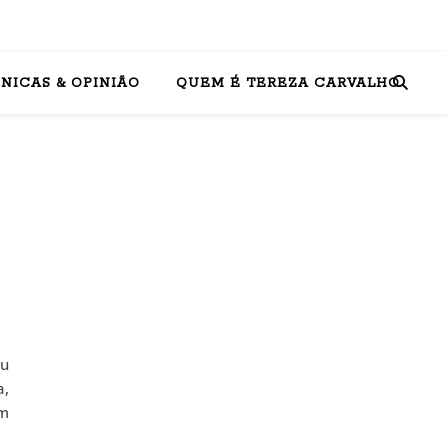
NICAS & OPINIÃO
QUEM É TEREZA CARVALHO
u
a,
ém